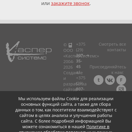
или
закажите звонок
.
+375
Смотреть все
©
(29)
контакты
ООО
307-
«КасперСистемс»
35-
2004-
45
Присоединяйтесь
2026
a1
к нам:
Cоздание
+375
и
(29)
разработка
807-
сайтов
33-
в
Мы используем файлы Cookie для реализации
75
Минске!
Консультация ☎
основных функций сайта, а также для сбора
мтс
+375 (29) 307-35-45
Политика
данных о том, как посетители взаимодействуют с
+375
+
+
в
сайтом в целях анализа и улучшения работы
(25)
отношении
сайта. С более подробной информацией Вы
799-
обработки
можете ознакомиться в нашей
Политике в
75-
персональных