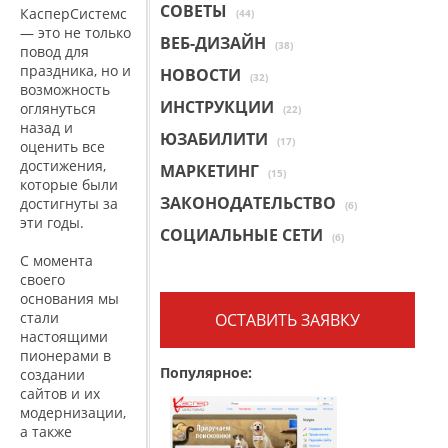
СОВЕТЫ
КасперСистемс
(44)
— это не только
ВЕБ-ДИЗАЙН
(38)
повод для
праздника, но и
НОВОСТИ
(32)
возможность
ИНСТРУКЦИИ
оглянуться
(22)
назад и
ЮЗАБИЛИТИ
(17)
оценить все
достижения,
МАРКЕТИНГ
(15)
которые были
ЗАКОНОДАТЕЛЬСТВО
достигнуты за
(6)
эти годы.
СОЦИАЛЬНЫЕ СЕТИ
(6)
С момента
своего
основания мы
стали
ОСТАВИТЬ ЗАЯВКУ
настоящими
пионерами в
Популярное:
создании
сайтов и их
модернизации,
а также