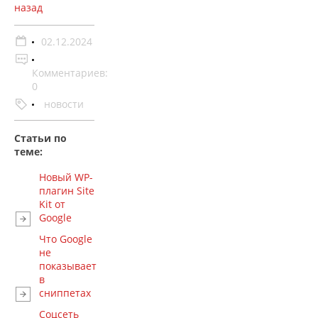
назад
02.12.2024
Комментариев:
0
новости
Статьи по
теме:
Новый WP-
плагин Site
Kit от
Google
Что Google
не
показывает
в
сниппетах
Соцсеть