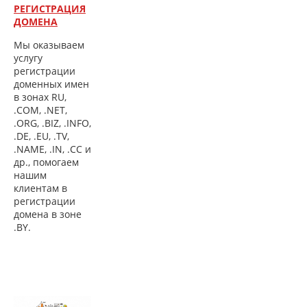
РЕГИСТРАЦИЯ
ДОМЕНА
Мы оказываем
услугу
регистрации
доменных имен
в зонах RU,
.COM, .NET,
.ORG, .BIZ, .INFO,
.DE, .EU, .TV,
.NAME, .IN, .CC и
др., помогаем
нашим
клиентам в
регистрации
домена в зоне
.BY.