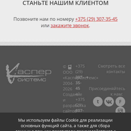
СТАНЬТЕ НАШИМ КЛИЕНТОМ
Позвоните нам по номеру
+375 (29) 307-35-45
или
закажите звонок
.
+375
Смотреть все
©
(29)
контакты
ООО
307-
«КасперСистемс»
35-
2004-
45
Присоединяйтесь
2026
a1
к нам:
Cоздание
+375
и
(29)
разработка
807-
сайтов
33-
в
Мы используем файлы Cookie для реализации
75
Минске!
Консультация ☎
основных функций сайта, а также для сбора
мтс
+375 (29) 307-35-45
Политика