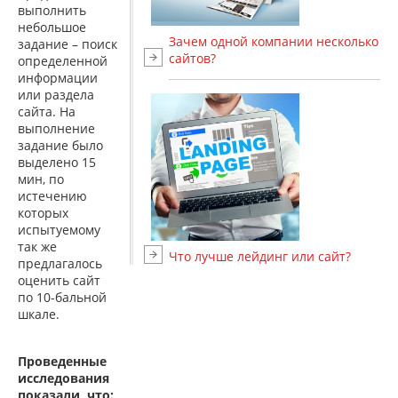
выполнить
небольшое
Зачем одной компании несколько
задание – поиск
сайтов?
определенной
информации
или раздела
сайта. На
выполнение
задание было
выделено 15
мин, по
истечению
которых
испытуемому
так же
Что лучше лейдинг или сайт?
предлагалось
оценить сайт
по 10-бальной
шкале.
Проведенные
исследования
показали, что: