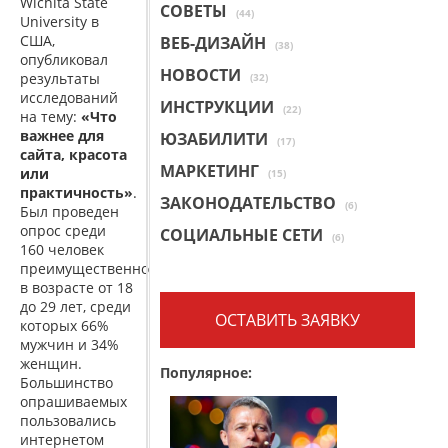
Wichita State
СОВЕТЫ
(44)
University в
США,
ВЕБ-ДИЗАЙН
(38)
опубликовал
НОВОСТИ
результаты
(32)
исследований
ИНСТРУКЦИИ
(22)
на тему:
«Что
важнее для
ЮЗАБИЛИТИ
(17)
сайта, красота
МАРКЕТИНГ
или
(15)
практичность»
.
ЗАКОНОДАТЕЛЬСТВО
(6)
Был проведен
опрос среди
СОЦИАЛЬНЫЕ СЕТИ
(6)
160 человек
преимущественно
в возрасте от 18
до 29 лет, среди
ОСТАВИТЬ ЗАЯВКУ
которых 66%
мужчин и 34%
женщин.
Популярное:
Большинство
опрашиваемых
пользовались
интернетом