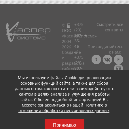
+375
Смотреть все
©
(29)
контакты
ООО
307-
«КасперСистемс»
35-
2004-
45
Присоединяйтесь
2026
a1
к нам:
Cоздание
+375
и
(29)
разработка
807-
сайтов
33-
в
Мы используем файлы Cookie для реализации
75
Минске!
Консультация ☎
основных функций сайта, а также для сбора
мтс
+375 (29) 307-35-45
Политика
данных о том, как посетители взаимодействуют с
+375
+
+
в
сайтом в целях анализа и улучшения работы
(25)
отношении
сайта. С более подробной информацией Вы
799-
обработки
можете ознакомиться в нашей
Политике в
75-
персональных
отношении обработки персональных данных
.
45
данных
life:)
Принимаю