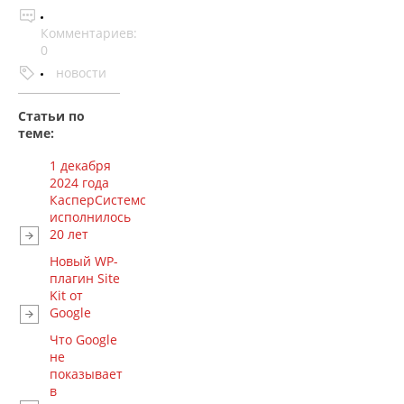
Комментариев:
0
новости
Статьи по
теме:
1 декабря
2024 года
КасперСистемс
исполнилось
20 лет
Новый WP-
плагин Site
Kit от
Google
Что Google
не
показывает
в