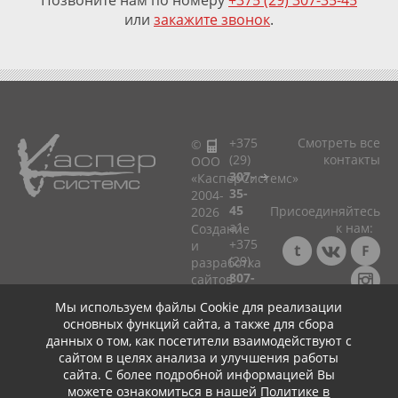
Позвоните нам по номеру
+375 (29) 307-35-45
или
закажите звонок
.
+375
Смотреть все
©
(29)
контакты
ООО
307-
«КасперСистемс»
35-
2004-
45
Присоединяйтесь
2026
a1
к нам:
Cоздание
+375
и
(29)
разработка
807-
сайтов
33-
в
Мы используем файлы Cookie для реализации
75
Минске!
Консультация ☎
основных функций сайта, а также для сбора
мтс
+375 (29) 307-35-45
Политика
данных о том, как посетители взаимодействуют с
+375
+
+
в
сайтом в целях анализа и улучшения работы
(25)
отношении
сайта. С более подробной информацией Вы
799-
обработки
можете ознакомиться в нашей
Политике в
75-