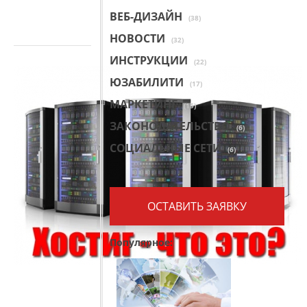
ВЕБ-ДИЗАЙН
(38)
НОВОСТИ
(32)
ИНСТРУКЦИИ
(22)
ЮЗАБИЛИТИ
(17)
МАРКЕТИНГ
(15)
ЗАКОНОДАТЕЛЬСТВО
(6)
СОЦИАЛЬНЫЕ СЕТИ
(6)
ОСТАВИТЬ ЗАЯВКУ
Популярное: