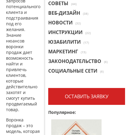
запросов
СОВЕТЫ
(44)
потенциального
клиента и
ВЕБ-ДИЗАЙН
(38)
подстраивания
НОВОСТИ
под его
(32)
желания.
ИНСТРУКЦИИ
(22)
Знание
нюансов
ЮЗАБИЛИТИ
(17)
воронки
МАРКЕТИНГ
продаж дает
(15)
возможность
ЗАКОНОДАТЕЛЬСТВО
(6)
найти и
привлечь
СОЦИАЛЬНЫЕ СЕТИ
(6)
клиентов,
которые
действительно
захотят и
ОСТАВИТЬ ЗАЯВКУ
смогут купить
продвигаемый
товар.
Популярное:
Воронка
продаж – это
модель, которая