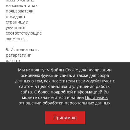
на каких этапах
пользователи
покидают
страницу и
улучшить
соответствующие
элементы.
5. Использовать
ретаргетинг
для тех
пользователей,
Мы используем файлы Cookie для реализации
которые
основных функций сайта, а также для сбора
покинули
данных о том, как посетители взаимодействуют с
лендинг-
сайтом в целях анализа и улучшения работы
страницу без
сайта. С более подробной информацией Вы
покупки.
можете ознакомиться в нашей
Политике в
Рекламные
отношении обработки персональных данных
.
объявления
могут
напомнить им о
Принимаю
продукте или
услуге и