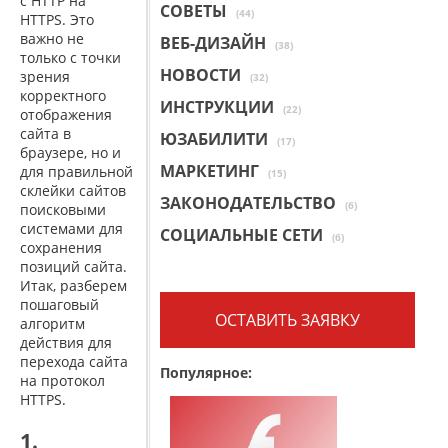
с HTTP на
СОВЕТЫ
(44)
HTTPS. Это
важно не
ВЕБ-ДИЗАЙН
(38)
только с точки
НОВОСТИ
зрения
(32)
корректного
ИНСТРУКЦИИ
(22)
отображения
сайта в
ЮЗАБИЛИТИ
(17)
браузере, но и
МАРКЕТИНГ
для правильной
(15)
склейки сайтов
ЗАКОНОДАТЕЛЬСТВО
(6)
поисковыми
системами для
СОЦИАЛЬНЫЕ СЕТИ
(6)
сохранения
позиций сайта.
Итак, разберем
пошаговый
ОСТАВИТЬ ЗАЯВКУ
алгоритм
действия для
перехода сайта
Популярное:
на протокол
HTTPS.
1.