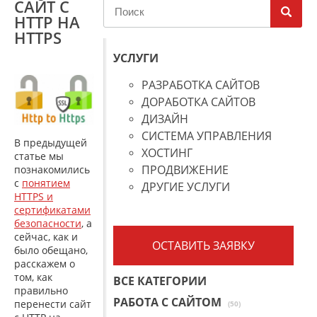
САЙТ С
HTTP НА
HTTPS
УСЛУГИ
РАЗРАБОТКА САЙТОВ
ДОРАБОТКА САЙТОВ
ДИЗАЙН
СИСТЕМА УПРАВЛЕНИЯ
В предыдущей
ХОСТИНГ
статье мы
ПРОДВИЖЕНИЕ
познакомились
с
понятием
ДРУГИЕ УСЛУГИ
HTTPS и
сертификатами
безопасности
, а
сейчас, как и
ОСТАВИТЬ ЗАЯВКУ
было обещано,
расскажем о
том, как
ВСЕ КАТЕГОРИИ
правильно
РАБОТА С САЙТОМ
перенести сайт
(50)