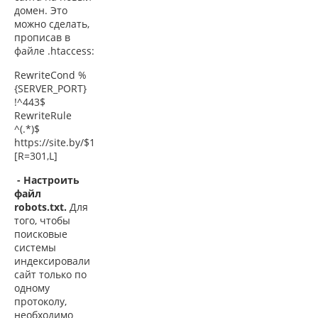
домен. Это
можно сделать,
прописав в
файле .htaccess:
RewriteCond %
{SERVER_PORT}
!^443$
RewriteRule
^(.*)$
https://site.by/$1
[R=301,L]
- Настроить
файл
robots.txt.
Для
того, чтобы
поисковые
системы
индексировали
сайт только по
одному
протоколу,
необходимо