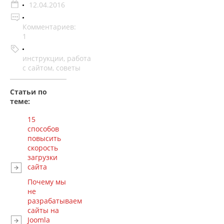
12.04.2016
Комментариев:
1
инструкции
,
работа
с сайтом
,
советы
Статьи по
теме:
15
способов
повысить
скорость
загрузки
сайта
Почему мы
не
разрабатываем
сайты на
Joomla