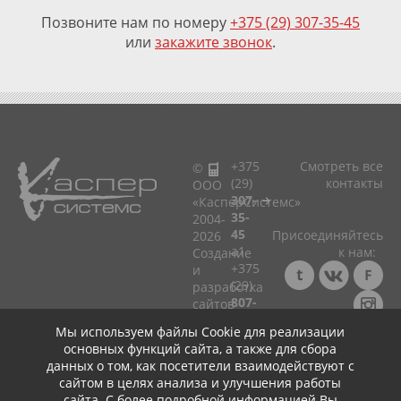
Позвоните нам по номеру
+375 (29) 307-35-45
или
закажите звонок
.
+375
Смотреть все
©
(29)
контакты
ООО
307-
«КасперСистемс»
35-
2004-
45
Присоединяйтесь
2026
a1
к нам:
Cоздание
+375
и
(29)
разработка
807-
сайтов
33-
в
Мы используем файлы Cookie для реализации
75
Минске!
Консультация ☎
основных функций сайта, а также для сбора
мтс
+375 (29) 307-35-45
Политика
данных о том, как посетители взаимодействуют с
+375
+
+
в
сайтом в целях анализа и улучшения работы
(25)
отношении
сайта. С более подробной информацией Вы