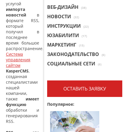
услугой
ВЕБ-ДИЗАЙН
(38)
импорта
новостей
в
НОВОСТИ
(32)
формате RSS,
ИНСТРУКЦИИ
который
(22)
получил в
ЮЗАБИЛИТИ
(17)
последнее
время большое
МАРКЕТИНГ
(15)
распространение.
ЗАКОНОДАТЕЛЬСТВО
Система
(6)
управления
СОЦИАЛЬНЫЕ СЕТИ
(6)
сайтом
KasperCMS
,
созданная
специалистами
нашей
ОСТАВИТЬ ЗАЯВКУ
компании,
также
имеет
Популярное:
функцию
обработки и
генерирования
RSS.