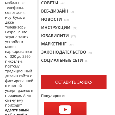
СОВЕТЫ
мобильные
(44)
телефоны,
ВЕБ-ДИЗАЙН
(38)
смартфоны,
ноутбуки, и
НОВОСТИ
(32)
даже
телевизоры.
ИНСТРУКЦИИ
(22)
Разрешение
ЮЗАБИЛИТИ
экрана таких
(17)
устройств
МАРКЕТИНГ
(15)
может
варьироваться
ЗАКОНОДАТЕЛЬСТВО
(6)
от 320 до 2560
СОЦИАЛЬНЫЕ СЕТИ
пикселей,
(6)
поэтому
традиционный
дизайн сайта с
фиксированной
ОСТАВИТЬ ЗАЯВКУ
шириной
уходит далеко в
прошлое. А на
Популярное:
смену ему
приходит
адаптивный
веб-дизайн
,