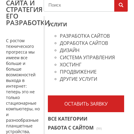
САЙТА И
СТРАТЕГИЯ
ЕГО
РАЗРАБОТКИ
УСЛУГИ
РАЗРАБОТКА САЙТОВ
С ростом
ДОРАБОТКА САЙТОВ
технического
ДИЗАЙН
прогресса мы
СИСТЕМА УПРАВЛЕНИЯ
имеем все
больше и
ХОСТИНГ
больше
ПРОДВИЖЕНИЕ
возможностей
ДРУГИЕ УСЛУГИ
выхода в
интернет:
теперь это не
только
стационарные
ОСТАВИТЬ ЗАЯВКУ
компьютеры, но
и
ВСЕ КАТЕГОРИИ
разнообразные
планшетные
РАБОТА С САЙТОМ
(50)
устройства,