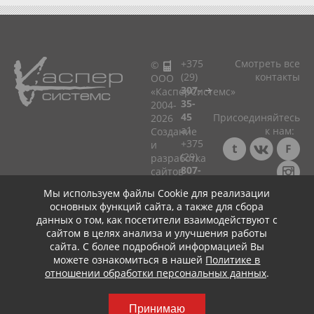
+375
Смотреть все
©
(29)
контакты
ООО
307-
«КасперСистемс»
35-
2004-
45
Присоединяйтесь
2026
a1
к нам:
Cоздание
+375
и
(29)
разработка
807-
сайтов
33-
в
Мы используем файлы Cookie для реализации
75
Минске!
Консультация ☎
основных функций сайта, а также для сбора
мтс
+375 (29) 307-35-45
Политика
данных о том, как посетители взаимодействуют с
+375
+
+
в
сайтом в целях анализа и улучшения работы
(25)
отношении
сайта. С более подробной информацией Вы
799-
обработки
можете ознакомиться в нашей
Политике в
75-
персональных
отношении обработки персональных данных
.
45
данных
life:)
Принимаю