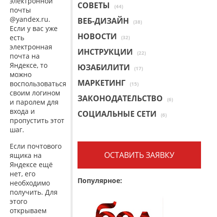
электронной
СОВЕТЫ
(44)
почты
@
yandex
.
ru
.
ВЕБ-ДИЗАЙН
(38)
Если у вас уже
НОВОСТИ
есть
(32)
электронная
ИНСТРУКЦИИ
(22)
почта на
Яндексе, то
ЮЗАБИЛИТИ
(17)
можно
МАРКЕТИНГ
воспользоваться
(15)
своим логином
ЗАКОНОДАТЕЛЬСТВО
(6)
и паролем для
входа и
СОЦИАЛЬНЫЕ СЕТИ
(6)
пропустить этот
шаг.
Если почтового
ОСТАВИТЬ ЗАЯВКУ
ящика на
Яндексе ещё
нет, его
Популярное:
необходимо
получить. Для
этого
открываем