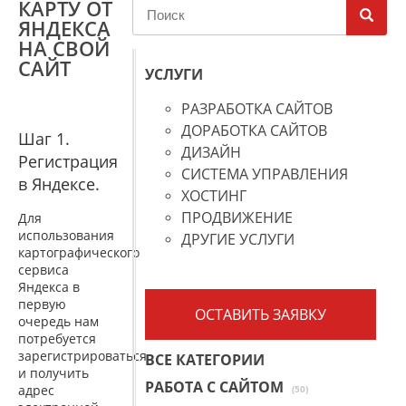
КАРТУ ОТ
ЯНДЕКСА
НА СВОЙ
САЙТ
УСЛУГИ
РАЗРАБОТКА САЙТОВ
ДОРАБОТКА САЙТОВ
Шаг 1.
ДИЗАЙН
Регистрация
СИСТЕМА УПРАВЛЕНИЯ
в Яндексе.
ХОСТИНГ
ПРОДВИЖЕНИЕ
Для
использования
ДРУГИЕ УСЛУГИ
картографического
сервиса
Яндекса в
первую
ОСТАВИТЬ ЗАЯВКУ
очередь нам
потребуется
зарегистрироваться
ВСЕ КАТЕГОРИИ
и получить
РАБОТА С САЙТОМ
адрес
(50)