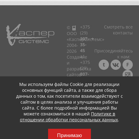
+375
Смотреть все
©
(29)
контакты
ООО
307-
«КасперСистемс»
35-
2004-
45
Присоединяйтесь
2026
a1
к нам:
Cоздание
+375
и
(29)
разработка
807-
сайтов
33-
в
Мы используем файлы Cookie для реализации
75
Минске!
Консультация ☎
основных функций сайта, а также для сбора
мтс
+375 (29) 307-35-45
Политика
данных о том, как посетители взаимодействуют с
+375
+
+
в
сайтом в целях анализа и улучшения работы
(25)
отношении
сайта. С более подробной информацией Вы
799-
обработки
можете ознакомиться в нашей
Политике в
75-
персональных
отношении обработки персональных данных
.
45
данных
life:)
Принимаю