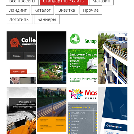
Все проекты
Стандартные сайты
Магазин
Лэндинг
Каталог
Визитка
Прочие
Логотипы
Баннеры
Редизайн
Разработка
Создание
Редизайн
сайта
корпоративного
сайта
сайта
журнала
сайта сети
Научно-
группы
Coiled
АЗК ООО
практического
компаний
Tubing
Юнайтед
центра
ТАПАС
Times
Компани
НАН
Беларуси
по
земледелию
Создание
Редизайн
Разработка
Стантарт
корпоративного
корпоративного
сайта
Алтехнотрейд
сайта
сайта
полиграфической
компании
Нефтебитумного
компании
«Белкарпластик»
завода
Masterprint.by