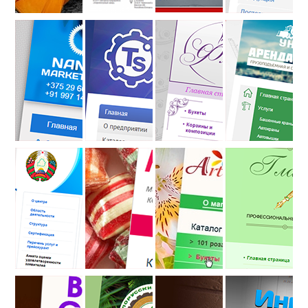
Стандарт
Стандарт
Стандарт
Стандарт
Nandan
Тахат
Флоретта
122 УНРМ
Marketing
Сервис
FZC
Стандарт
Стандарт
Стандарт
Стандарт
Бел. гос.
Konfibel
Art-Flower
ГлавБух
вет. центр
Стандарт
Стандарт
Стандарт
Стандарт
BaliArtGallery
Белорусский
Клинкерный
Инвайт