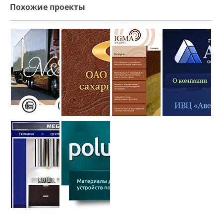
Похожие проекты
Пример
Создание
Редизайн
Редизайн
создания
сайта
сайта для
сайта
сайта
Городейского
реставрационной
компании
логистической
сахарного
мастерской
Аверс
компании
комбината
IGMA
N&V Export
Logistik
GmbH
Создание
Дизайн
сайта
сайта
мебельной
компании
фабрики
«Полюс
СтандАртМебель
инвест»